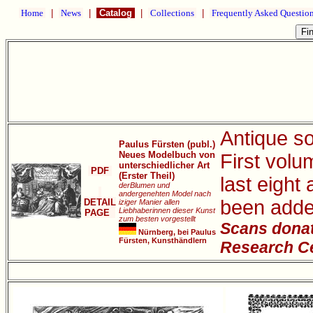
Home
|
News
|
Catalog
|
Collections
|
Frequently Asked Questio
Antique so
Paulus Fürsten (publ.)
Neues Modelbuch von
First volu
unterschiedlicher Art
PDF
(Erster Theil)
last eight
derBlumen und
andergenehten Model nach
been adde
DETAIL
iziger Manier allen
Liebhaberinnen dieser Kunst
PAGE
zum besten vorgestellt
Scans donat
Nürnberg, bei Paulus
Fürsten, Kunsthändlern
Research Ce