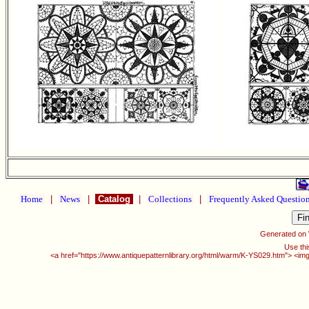
Home
|
News
|
Catalog
|
Collections
|
Frequently Asked Questio
Generated on
Use thi
<a href="https://www.antiquepatternlibrary.org/html/warm/K-YS029.htm"> <img