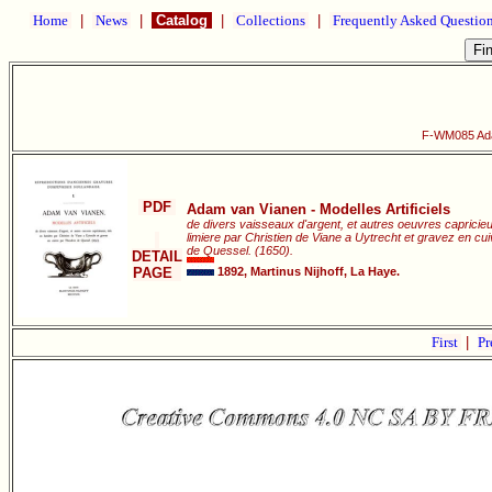
Home
|
News
|
Catalog
|
Collections
|
Frequently Asked Questio
F-WM085 Adam
PDF
Adam van Vianen - Modelles Artificiels
de divers vaisseaux d'argent, et autres oeuvres capricie
limiere par Christien de Viane a Uytrecht et gravez en c
de Quessel. (1650).
DETAIL
PAGE
1892, Martinus Nijhoff, La Haye.
First
|
Pr