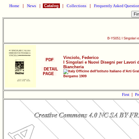
Home
|
News
|
Catalog
|
Collections
|
Frequently Asked Questio
B-YS051 I Singolari e
Vinciolo, Federico
PDF
I Singolari e Nuovi Disegni per Lavori d
Biancheria
DETAIL
Officine dell'Istituto Italiano d'Arti Gra
PAGE
Bergamo 1909
First
|
Pr