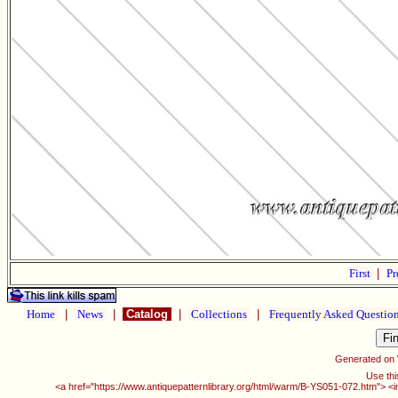
First
|
Pr
Home
|
News
|
Catalog
|
Collections
|
Frequently Asked Questio
Generated on
Use thi
<a href="https://www.antiquepatternlibrary.org/html/warm/B-YS051-072.htm"> <i