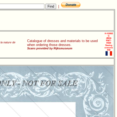
|
H-XX063
G
J8016
Catalogue of dresses and materials to be used
RMT-
 la nature de
H503
when ordering those dresses.
Sewing
costume
Scans provided by Rijksmuseum
RM