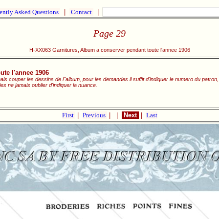
ently Asked Questions
|
Contact
|
Page 29
H-XX063 Garnitures, Album a conserver pendant toute l'annee 1906
ute l'annee 1906
s couper les dessins de l"album, pour les demandes il suffit d'indiquer le numero du patron,
ries ne jamais oublier d'indiquer la nuance.
First
|
Previous
|
|
Next
|
Last