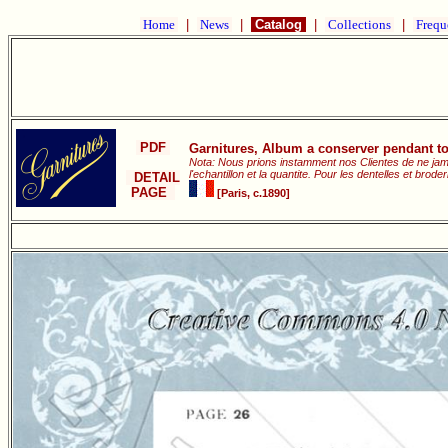
Home
|
News
|
Catalog
|
Collections
|
Frequ
PDF
Garnitures, Album a conserver pendant to
Nota: Nous prions instamment nos Clientes de ne jamai
l'echantillon et la quantite. Pour les dentelles et brode
DETAIL
PAGE
[Paris, c.1890]