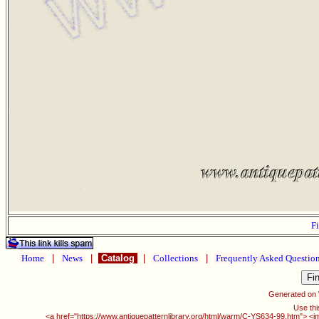
Fi
Home
|
News
|
Catalog
|
Collections
|
Frequently Asked Questio
Generated on
Use thi
<a href="https://www.antiquepatternlibrary.org/html/warm/C-YS634-99.htm"> <i