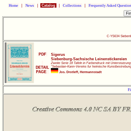
Home
|
News
|
Catalog
|
Collections
|
Frequently Asked Questio
C-YS634 Siebenb
PDF
Sigerus
Siebenburg-Sachsische Leinenstickereien
Zweite Serie 18 Tafeln in Farbendruck mit Unterstutzun
"Sebastian-Kann-Vereins fur heimische Kunstbestrebun
DETAIL
PAGE
Jos. Drotleff, Hermannstadt
Fi